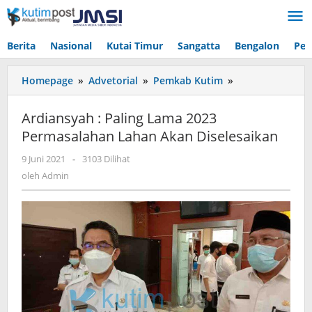
Lewati
ke
konten
Berita
Nasional
Kutai Timur
Sangatta
Bengalon
Pen
Ardiansyah
Homepage
»
Advetorial
»
Pemkab Kutim
»
:
Paling
Ardiansyah : Paling Lama 2023
Lama
Permasalahan Lahan Akan Diselesaikan
2023
Permasalahan
oleh
9 Juni 2021
-
3103 Dilihat
Lahan
Admin
oleh
Admin
Akan
Diselesaikan