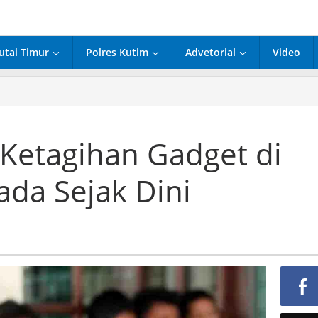
utai Timur
Polres Kutim
Advetorial
Video
Ketagihan Gadget di
ada Sejak Dini