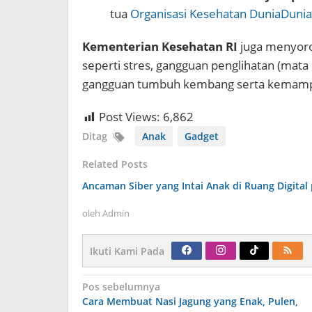
tua
Organisasi Kesehatan Dunia
Dunia
Kementerian Kesehatan RI
juga menyorot
seperti stres, gangguan penglihatan (mata
gangguan tumbuh kembang serta kemamp
Post Views:
6,862
Ditag
Anak
Gadget
Related Posts
Ancaman Siber yang Intai Anak di Ruang Digital
oleh
Admin
Ikuti Kami Pada
Navigasi
Pos sebelumnya
pos
Cara Membuat Nasi Jagung yang Enak, Pulen,