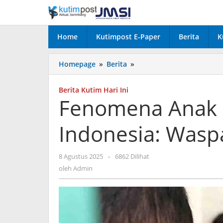
Lewati
ke
konten
Home
Kutimpost E-Paper
Berita
K
Fenomena
Homepage
»
Berita
»
Anak
Ketagihan
Berita Kutim Hari Ini
Gadget
Fenomena Anak 
di
Indonesia:
Indonesia: Wasp
Waspada
Sejak
Dini
oleh
8 Agustus 2025
-
6862 Dilihat
Admin
oleh
Admin