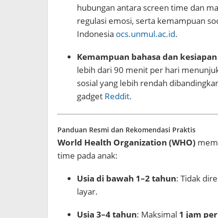
hubungan antara screen time dan masa
regulasi emosi, serta kemampuan soc
Indonesia
ocs.unmul.ac.id
.
Kemampuan bahasa dan kesiapan
lebih dari 90 menit per hari menun
sosial yang lebih rendah dibandingk
gadget
Reddit
.
Panduan Resmi dan Rekomendasi Praktis
World Health Organization (WHO)
membe
time pada anak:
Usia di bawah 1–2 tahun
: Tidak di
layar.
Usia 3–4 tahun
: Maksimal
1 jam per