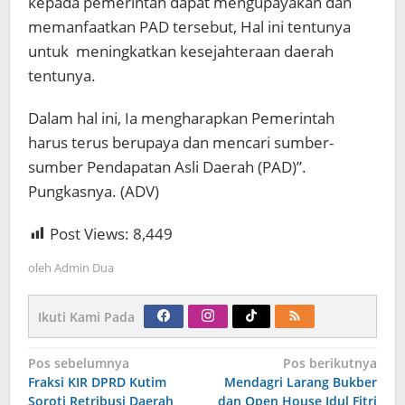
kepada pemerintah dapat mengupayakan dan
memanfaatkan PAD tersebut, Hal ini tentunya
untuk meningkatkan kesejahteraan daerah
tentunya.
Dalam hal ini, Ia mengharapkan Pemerintah
harus terus berupaya dan mencari sumber-
sumber Pendapatan Asli Daerah (PAD)”.
Pungkasnya. (ADV)
Post Views:
8,449
oleh
Admin Dua
Ikuti Kami Pada
Navigasi
Pos sebelumnya
Pos berikutnya
pos
Fraksi KIR DPRD Kutim
Mendagri Larang Bukber
Soroti Retribusi Daerah
dan Open House Idul Fitri