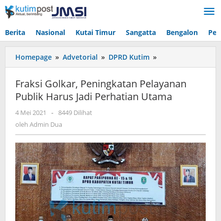
Lewati
ke
konten
Berita
Nasional
Kutai Timur
Sangatta
Bengalon
Pen
Fraksi
Homepage
»
Advetorial
»
DPRD Kutim
»
Golkar,
Peningkatan
Fraksi Golkar, Peningkatan Pelayanan
Pelayanan
Publik Harus Jadi Perhatian Utama
Publik
Harus
oleh
4 Mei 2021
-
8449 Dilihat
Jadi
Admin
oleh
Admin Dua
Perhatian
Dua
Utama