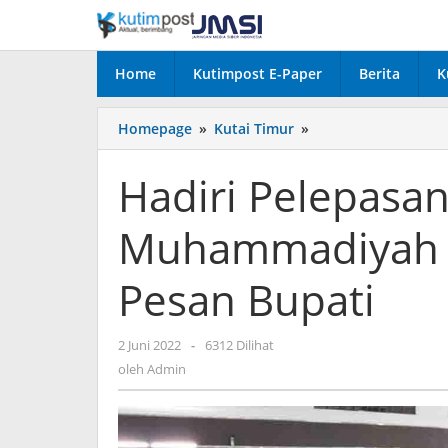
Lewati
ke
konten
Home
Kutimpost E-Paper
Berita
K
Hadiri
Homepage
»
Kutai Timur
»
Pelepasan
Siswa
Hadiri Pelepasa
SMK
Muhammadiyah
Muhammadiyah 1 
1
Sangatta
Utara,
Pesan Bupati
Ini
Pesan
Bupati
oleh
2 Juni 2022
-
6312 Dilihat
Admin
oleh
Admin