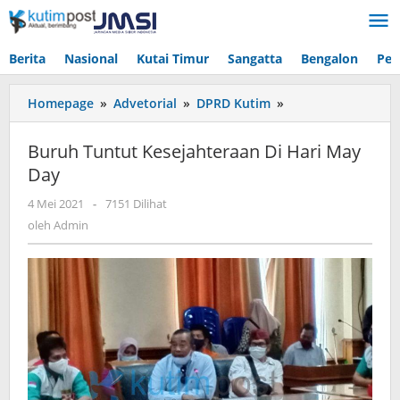
Lewati
ke
konten
Berita
Nasional
Kutai Timur
Sangatta
Bengalon
Pen
Buruh
Homepage
»
Advetorial
»
DPRD Kutim
»
Tuntut
Kesejahteraan
Buruh Tuntut Kesejahteraan Di Hari May
Di
Day
Hari
May
oleh
4 Mei 2021
-
7151 Dilihat
Day
Admin
oleh
Admin