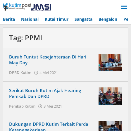
Lewati
ke
konten
Berita
Nasional
Kutai Timur
Sangatta
Bengalon
Pen
Tag:
PPMI
Buruh Tuntut Kesejahteraan Di Hari
May Day
oleh
DPRD Kutim
4 Mei 2021
Admin
Serikat Buruh Kutim Ajak Hearing
Pemkab Dan DPRD
oleh
Pemkab Kutim
3 Mei 2021
Admin
Dukungan DPRD Kutim Terkait Perda
Ketenagakerjaan