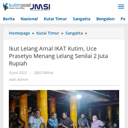
Lewati
ke
konten
Berita
Nasional
Kutai Timur
Sangatta
Bengalon
Pen
Ikut
Homepage
»
Kutai Timur
»
Sangatta
»
Lelang
Amal
Ikut Lelang Amal IKAT Kutim, Uce
IKAT
Prasetyo Menang Lelang Senilai 2 Juta
Kutim,
Rupiah
Uce
Prasetyo
oleh
4 Juni 2022
-
2803 Dilihat
Menang
Admin
oleh
Admin
Lelang
Senilai
2
Juta
Rupiah