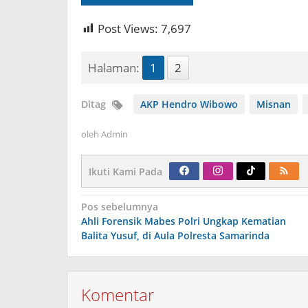
Post Views:
7,697
Halaman:
1
2
Ditag
AKP Hendro Wibowo
Misnan
oleh
Admin
Ikuti Kami Pada
Navigasi
Pos sebelumnya
pos
Ahli Forensik Mabes Polri Ungkap Kematian
Balita Yusuf, di Aula Polresta Samarinda
Komentar