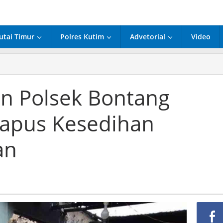
utai Timur
Polres Kutim
Advetorial
Video
an Polsek Bontang
Hapus Kesedihan
an