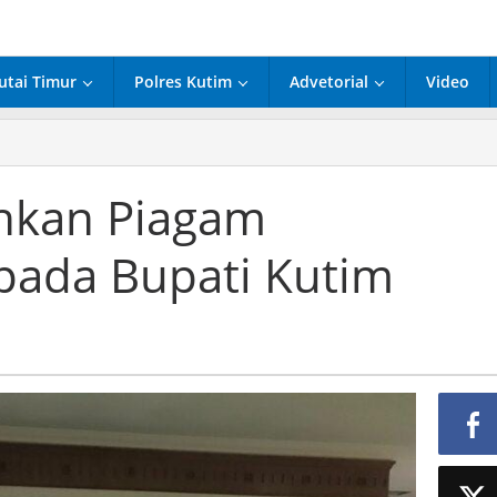
utai Timur
Polres Kutim
Advetorial
Video
ahkan Piagam
pada Bupati Kutim