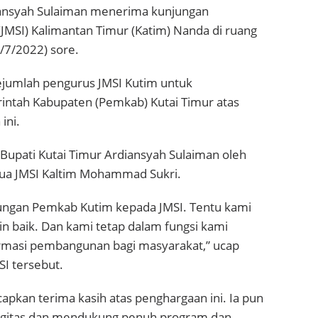
diansyah Sulaiman menerima kunjungan
 (JMSI) Kalimantan Timur (Katim) Nanda di ruang
4/7/2022) sore.
sejumlah pengurus JMSI Kutim untuk
tah Kabupaten (Pemkab) Kutai Timur atas
ini.
Bupati Kutai Timur Ardiansyah Sulaiman oleh
tua JMSI Kaltim Mohammad Sukri.
ukungan Pemkab Kutim kepada JMSI. Tentu kami
alin baik. Dan kami tetap dalam fungsi kami
ormasi pembangunan bagi masyarakat,” ucap
I tersebut.
pkan terima kasih atas penghargaan ini. Ia pun
gitas dan mendukung penuh program dan