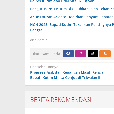
Polres Kutim dan BNN Sita 92 Kg Sabu
Pengurus PPTI Kutim Dikukuhkan, Siap Tekan K
AKBP Fauzan Arianto Hadirkan Senyum Lebaran, 
HGN 2025, Bupati Kutim Tekankan Pentingnya 
Bangsa
oleh
Admin
Ikuti Kami Pada
Navigasi
Pos sebelumnya
pos
Progress Fisik dan Keuangan Masih Rendah,
Bupati Kutim Minta Genjot di Triwulan III
BERITA REKOMENDASI