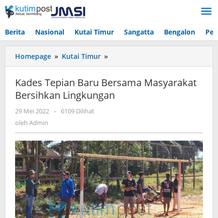
Lewati
ke
konten
Berita
Nasional
Kutai Timur
Sangatta
Bengalon
Pen
Kades
Homepage
»
Kutai Timur
»
Tepian
Baru
Kades Tepian Baru Bersama Masyarakat
Bersama
Bersihkan Lingkungan
Masyarakat
Bersihkan
oleh
29 Mei 2022
-
6109 Dilihat
Lingkungan
Admin
oleh
Admin