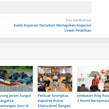
Pos berikutnya
Kadis Koperasi Darsafani Memajukan Koperasi
Lewat Pelatihan
Arung Jeram Sungai
Perkuat Sinergitas,
Jembatan Ring Roa
Sangatta:
Kapolres Kutim
2 Resmi Beroperasi
Tantangan Seru di
Silaturahmi Dengan