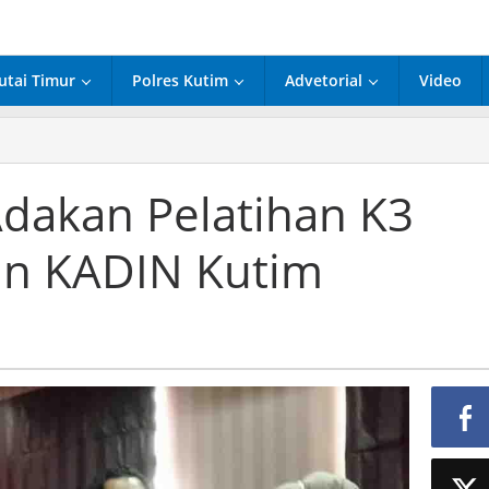
utai Timur
Polres Kutim
Advetorial
Video
DIN
vinsi
akan
Adakan Pelatihan K3
atihan
an KADIN Kutim
sinergi
ngan
DIN
tim