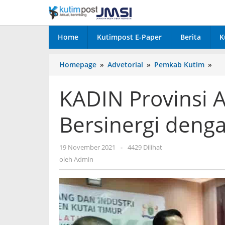
Lewati
ke
konten
Home
Kutimpost E-Paper
Berita
K
KA
Homepage
»
Advetorial
»
Pemkab Kutim
»
Pro
Ad
KADIN Provinsi 
Pel
K3
Bersinergi deng
Ber
de
KA
oleh
19 November 2021
-
4429 Dilihat
Ku
Admin
oleh
Admin