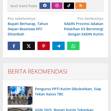
Ikuti Kami Pada
Navigasi
Pos sebelumnya
Pos berikutnya
pos
Bupati Berharap, Tahun
KADIN Provinsi Adakan
Depan Beasiswa KPC
Pelatihan K3 Bersinergi
Ditambah
dengan KADIN Kutim
BERITA REKOMENDASI
Pengurus PPTI Kutim Dikukuhkan, Siap
Tekan Kasus TBC
HGN 2025, Bupati Kutim Tekankan