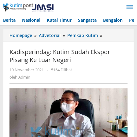
Lewati
ke
konten
Berita
Nasional
Kutai Timur
Sangatta
Bengalon
Pen
Kadisperindag:
Homepage
»
Advetorial
»
Pemkab Kutim
»
Kutim
Sudah
Kadisperindag: Kutim Sudah Ekspor
Ekspor
Pisang Ke Luar Negeri
Pisang
Ke
oleh
19 November 2021
-
5164 Dilihat
Luar
Admin
oleh
Admin
Negeri