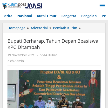
Lewati
ke
konten
Berita
Nasional
Kutai Timur
Sangatta
Bengalon
Pen
Bupati
Homepage
»
Advetorial
»
Pemkab Kutim
»
Berharap,
Tahun
Bupati Berharap, Tahun Depan Beasiswa
Depan
KPC Ditambah
Beasiswa
KPC
oleh
19 November 2021
-
5514 Dilihat
Ditambah
Admin
oleh
Admin