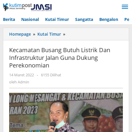
Lewati
ke
konten
Berita
Nasional
Kutai Timur
Sangatta
Bengalon
Pen
Kecamatan
Homepage
»
Kutai Timur
»
Busang
Butuh
Kecamatan Busang Butuh Listrik Dan
Listrik
Infrastruktur Jalan Guna Dukung
Dan
Perekonomian
Infrastruktur
Jalan
oleh
14 Maret 2022
-
6155 Dilihat
Guna
Admin
oleh
Admin
Dukung
Perekonomian