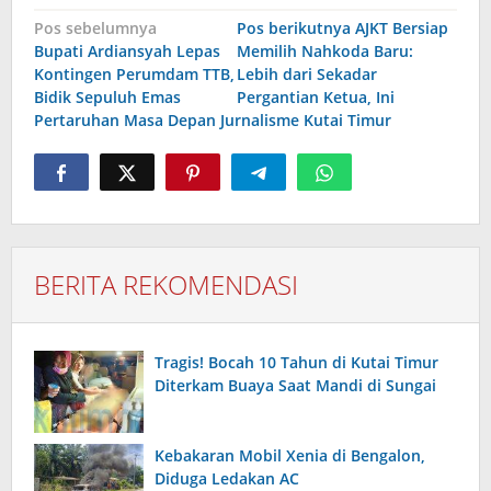
Navigasi
Pos sebelumnya
Pos berikutnya
AJKT Bersiap
pos
Bupati Ardiansyah Lepas
Memilih Nahkoda Baru:
Kontingen Perumdam TTB,
Lebih dari Sekadar
Bidik Sepuluh Emas
Pergantian Ketua, Ini
Pertaruhan Masa Depan Jurnalisme Kutai Timur
BERITA REKOMENDASI
Tragis! Bocah 10 Tahun di Kutai Timur
Diterkam Buaya Saat Mandi di Sungai
Kebakaran Mobil Xenia di Bengalon,
Diduga Ledakan AC