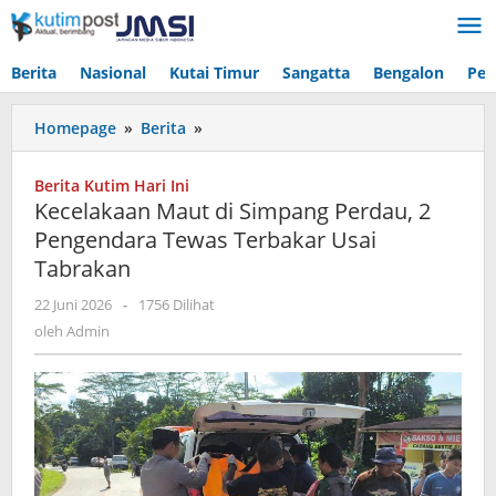
Lewati
ke
konten
Berita
Nasional
Kutai Timur
Sangatta
Bengalon
Pen
Kecelakaan
Homepage
»
Berita
»
Maut
di
Berita Kutim Hari Ini
Simpang
Kecelakaan Maut di Simpang Perdau, 2
Perdau,
Pengendara Tewas Terbakar Usai
2
Tabrakan
Pengendara
Tewas
oleh
22 Juni 2026
-
1756 Dilihat
Terbakar
Admin
oleh
Admin
Usai
Tabrakan