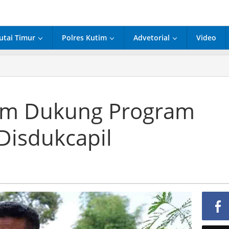
utai Timur
Polres Kutim
Advetorial
Video
ng
im Dukung Program
ram
Disdukcapil
nduk
kcapil