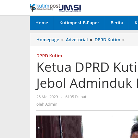
Lewati
ke
konten
Home
Kutimpost E-Paper
Berita
K
Ketua
Homepage
»
Advetorial
»
DPRD Kutim
»
DPRD
Kutim
DPRD Kutim
Duku
Ketua DPRD Kut
Prog
Jebol
Jebol Adminduk 
Admi
Disdu
oleh
25 Mei 2023
-
6105 Dilihat
Admin
oleh
Admin