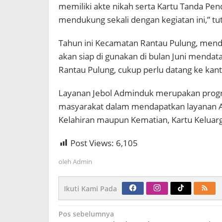
memiliki akte nikah serta Kartu Tanda Pen
mendukung sekali dengan kegiatan ini,” tu
Tahun ini Kecamatan Rantau Pulung, menda
akan siap di gunakan di bulan Juni mendat
Rantau Pulung, cukup perlu datang ke kan
Layanan Jebol Adminduk merupakan pro
masyarakat dalam mendapatkan layanan A
Kelahiran maupun Kematian, Kartu Keluarg
Post Views:
6,105
oleh
Admin
Ikuti Kami Pada
Navigasi
Pos sebelumnya
pos