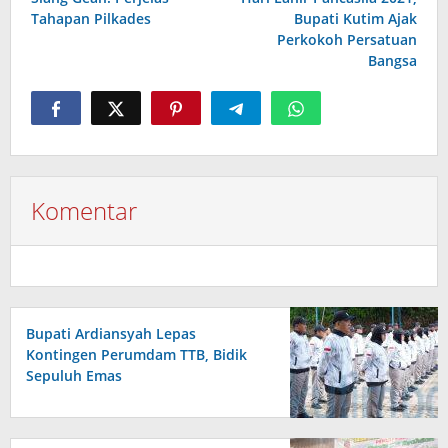
Tahapan Pilkades
Bupati Kutim Ajak
Perkokoh Persatuan
Bangsa
Komentar
Bupati Ardiansyah Lepas
Kontingen Perumdam TTB, Bidik
Sepuluh Emas