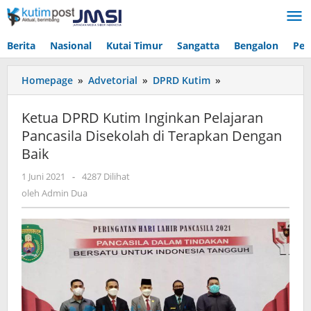
Lewati
ke
konten
Berita
Nasional
Kutai Timur
Sangatta
Bengalon
Pen
Ketua
Homepage
»
Advetorial
»
DPRD Kutim
»
DPRD
Kutim
Ketua DPRD Kutim Inginkan Pelajaran
Inginkan
Pancasila Disekolah di Terapkan Dengan
Pelajaran
Baik
Pancasila
Disekolah
oleh
1 Juni 2021
-
4287 Dilihat
di
Admin
oleh
Admin Dua
Terapkan
Dua
Dengan
Baik