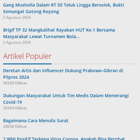
Gang Musholla Dalam RT 50 Teluk Lingga Bersolek, Bukti
Semangat Gotong Royong
2 Agustus 2026
Brigif TP 32 Mangkalihat Rayakan HUT Ke-1 Bersama
Masyarakat Lewat Turnamen Bola…
2 Agustus 2026
Artikel Populer
Deretan Artis dan Influencer Dukung Prabowo-Gibran di
Pilpres 2024
58260 Dilihat
Dukungan Masyarakat Untuk Tim Medis Dalam Memerangi
Covid-19
34304 Dilihat
Bagaimana Cara Menulis Surat
28038 Dilihat
2 WNI Positif Terkena Virus Corona, Apakah Bisa Berobat