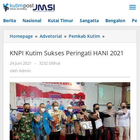
Lewati
ke
konten
Berita
Nasional
Kutai Timur
Sangatta
Bengalon
Pen
KNPI
Homepage
»
Advetorial
»
Pemkab Kutim
»
Kutim
Sukses
KNPI Kutim Sukses Peringati HANI 2021
Peringati
HANI
oleh
24 Juni 2021
-
3232 Dilihat
Admin
2021
oleh
Admin