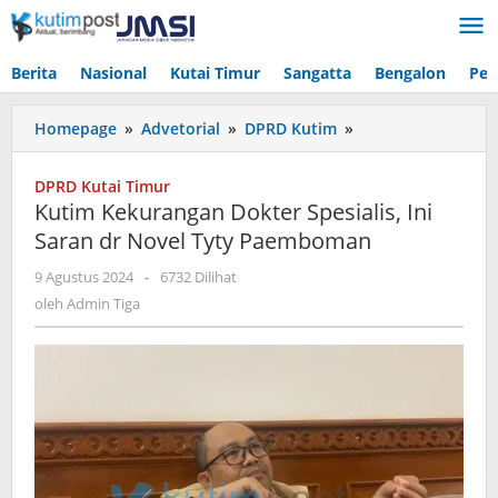
Lewati
ke
konten
Berita
Nasional
Kutai Timur
Sangatta
Bengalon
Pen
Kutim
Homepage
»
Advetorial
»
DPRD Kutim
»
Kekurangan
Dokter
DPRD Kutai Timur
Spesialis,
Kutim Kekurangan Dokter Spesialis, Ini
Ini
Saran dr Novel Tyty Paemboman
Saran
dr
oleh
9 Agustus 2024
-
6732 Dilihat
Novel
Admin
oleh
Admin Tiga
Tyty
Tiga
Paemboman