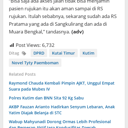
“Bisa saja ada akses jalan tidak bisa menjamin
pasien rujukan itu akan aman sampai di RS
rujukan. Itulah sebabnya, sekarang sudah ada RS
Pratama yang ada di Sangkulirang dan ada di
Muara Bengkal,” tandasnya.
(adv)
Post Views:
6,732
Ditag
DPRD
Kutai Timur
Kutim
Novel Tyty Paemboman
Related Posts
Raymond Chauda Kembali Pimpin AJKT, Unggul Empat
Suara pada Mubes IV
Polres Kutim dan BNN Sita 92 Kg Sabu
AKBP Fauzan Arianto Hadirkan Senyum Lebaran, Anak
Yatim Diajak Belanja di STC
Wabup Mahyunadi Dorong Ormas Lebih Profesional
dan Berperan Aktif Jaga Kondusifitas Daerah