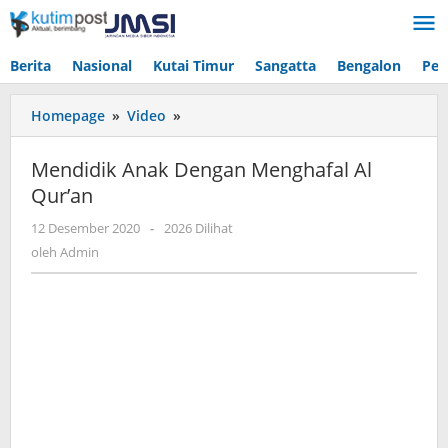
Lewati
ke
konten
Berita
Nasional
Kutai Timur
Sangatta
Bengalon
Pen
Mendidik
Homepage
»
Video
»
Anak
Dengan
Mendidik Anak Dengan Menghafal Al
Menghafal
Qur’an
Al
Qur'an
oleh
12 Desember 2020
-
2026 Dilihat
Admin
oleh
Admin