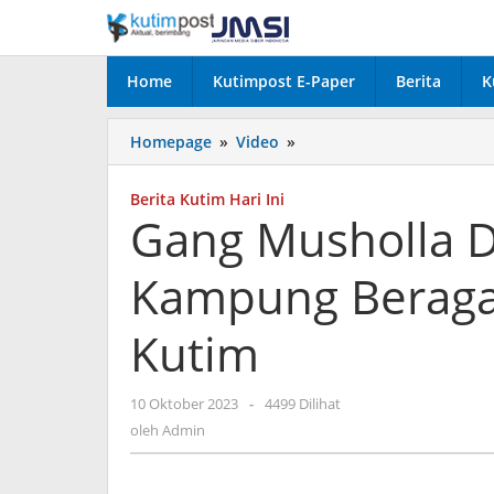
Lewati
ke
konten
Home
Kutimpost E-Paper
Berita
K
Gang
Homepage
»
Video
»
Musholla
Dalam
Berita Kutim Hari Ini
Ikuti
Gang Musholla D
Lomba
Kampung
Kampung Berag
Beragam
Sambut
HUT
Kutim
Ke-
24
Kutim
oleh
10 Oktober 2023
-
4499 Dilihat
Admin
oleh
Admin