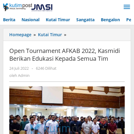
Lewati
ke
konten
Berita
Nasional
Kutai Timur
Sangatta
Bengalon
Pen
Open
Homepage
»
Kutai Timur
»
Tournament
AFKAB
Open Tournament AFKAB 2022, Kasmidi
2022,
Berikan Edukasi Kepada Semua Tim
Kasmidi
Berikan
oleh
24 Juli 2022
-
6246 Dilihat
Edukasi
Admin
oleh
Admin
Kepada
Semua
Tim