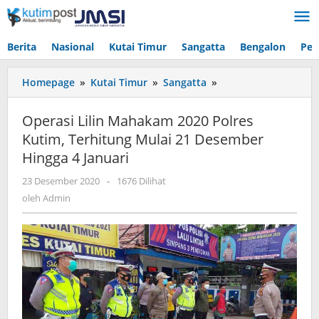
Lewati
ke
konten
Berita
Nasional
Kutai Timur
Sangatta
Bengalon
Pen
Operasi
Homepage
»
Kutai Timur
»
Sangatta
»
Lilin
Mahakam
Operasi Lilin Mahakam 2020 Polres
2020
Kutim, Terhitung Mulai 21 Desember
Polres
Hingga 4 Januari
Kutim,
Terhitung
oleh
23 Desember 2020
-
1676 Dilihat
Mulai
Admin
oleh
Admin
21
Desember
Hingga
4
Januari