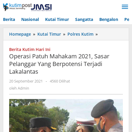
Lewati
ke
konten
Berita
Nasional
Kutai Timur
Sangatta
Bengalon
Pen
Operasi
Homepage
»
Kutai Timur
»
Polres Kutim
»
Patuh
Mahakam
Berita Kutim Hari Ini
2021,
Operasi Patuh Mahakam 2021, Sasar
Sasar
Pelanggar Yang Berpotensi Terjadi
Pelanggar
Lakalantas
Yang
Berpotensi
oleh
20 September 2021
-
4560 Dilihat
Terjadi
Admin
oleh
Admin
Lakalantas