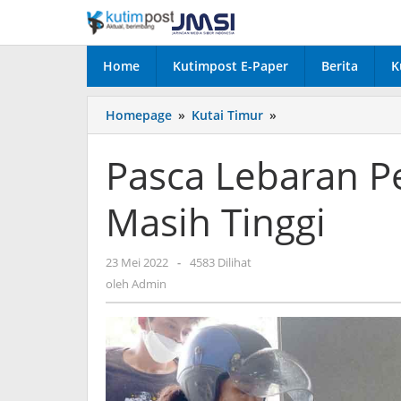
Lewati
ke
konten
Home
Kutimpost E-Paper
Berita
K
Pasca
Homepage
»
Kutai Timur
»
Lebaran
Peserta
Pasca Lebaran Pe
Vaksin
Covid-
Masih Tinggi
19
Masih
Tinggi
oleh
23 Mei 2022
-
4583 Dilihat
Admin
oleh
Admin