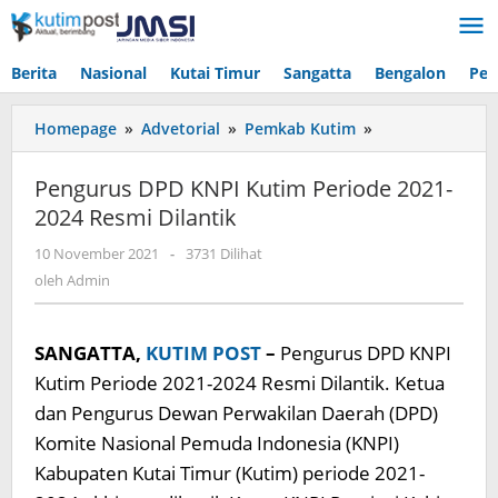
Lewati
ke
konten
Berita
Nasional
Kutai Timur
Sangatta
Bengalon
Pen
Pengurus
Homepage
»
Advetorial
»
Pemkab Kutim
»
DPD
KNPI
Pengurus DPD KNPI Kutim Periode 2021-
Kutim
2024 Resmi Dilantik
Periode
2021-
oleh
10 November 2021
-
3731 Dilihat
2024
Admin
oleh
Admin
Resmi
Dilantik
SANGATTA,
KUTIM POST
–
Pengurus DPD KNPI
Kutim Periode 2021-2024 Resmi Dilantik. Ketua
dan Pengurus Dewan Perwakilan Daerah (DPD)
Komite Nasional Pemuda Indonesia (KNPI)
Kabupaten Kutai Timur (Kutim) periode 2021-