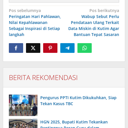
Navigasi
Pos sebelumnya
Pos berikutnya
pos
Peringatan Hari Pahlawan,
Wabup Sebut Perlu
Nilai Kepahlawanan
Pendataan Ulang Terkait
Sebagai Inspirasi di Setiap
Data Miskin di Kutim Agar
langkah
Bantuan Tepat Sasaran
BERITA REKOMENDASI
Pengurus PPTI Kutim Dikukuhkan, Siap
Tekan Kasus TBC
HGN 2025, Bupati Kutim Tekankan
Pentingnya Peran Guru dalam