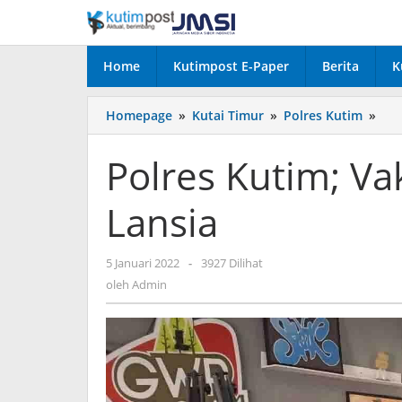
Lewati
ke
konten
Home
Kutimpost E-Paper
Berita
K
Pol
Homepage
»
Kutai Timur
»
Polres Kutim
»
Kut
Vak
Polres Kutim; V
Am
Unt
Lansia
Lan
oleh
5 Januari 2022
-
3927 Dilihat
Admin
oleh
Admin