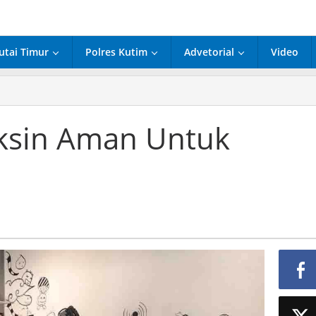
utai Timur
Polres Kutim
Advetorial
Video
res
im;
sin
aksin Aman Untuk
an
uk
sia