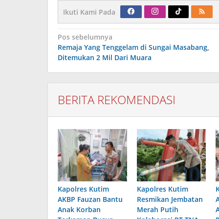
Ikuti Kami Pada
Navigasi
Pos sebelumnya
pos
Remaja Yang Tenggelam di Sungai Masabang,
Ditemukan 2 Mil Dari Muara
BERITA REKOMENDASI
Kapolres Kutim
Kapolres Kutim
AKBP Fauzan Bantu
Resmikan Jembatan
Anak Korban
Merah Putih