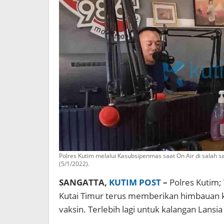
Polres Kutim melalui Kasubsipenmas saat On Air di salah sa
(5/1/2022).
SANGATTA,
KUTIM POST
–
Polres Kutim; 
Kutai Timur terus memberikan himbauan 
vaksin. Terlebih lagi untuk kalangan Lansia 