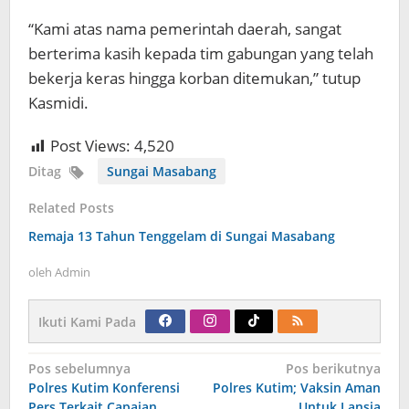
“Kami atas nama pemerintah daerah, sangat
berterima kasih kepada tim gabungan yang telah
bekerja keras hingga korban ditemukan,” tutup
Kasmidi.
Post Views:
4,520
Ditag
Sungai Masabang
Related Posts
Remaja 13 Tahun Tenggelam di Sungai Masabang
oleh
Admin
Ikuti Kami Pada
Navigasi
Pos sebelumnya
Pos berikutnya
pos
Polres Kutim Konferensi
Polres Kutim; Vaksin Aman
Pers Terkait Capaian
Untuk Lansia