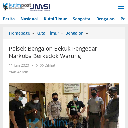
Lewati
ke
konten
Berita
Nasional
Kutai Timur
Sangatta
Bengalon
Pen
Polsek
Homepage
»
Kutai Timur
»
Bengalon
»
Bengalon
Bekuk
Polsek Bengalon Bekuk Pengedar
Pengedar
Narkoba Berkedok Warung
Narkoba
Berkedok
oleh
11 Juni 2020
-
6406 Dilihat
Warung
Admin
oleh
Admin