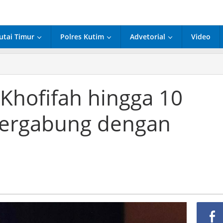
utai Timur
Polres Kutim
Advetorial
Video
 Khofifah hingga 10
Bergabung dengan