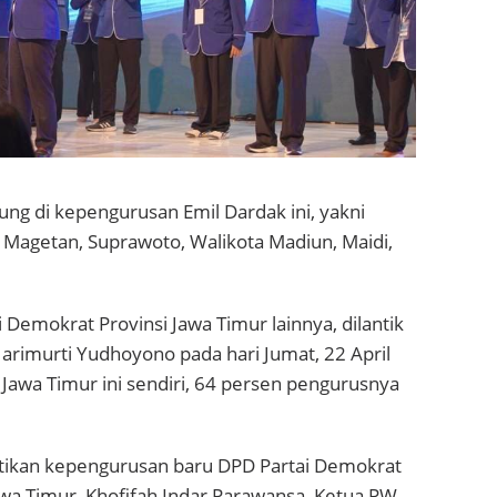
ng di kepengurusan Emil Dardak ini, yakni
i Magetan, Suprawoto, Walikota Madiun, Maidi,
emokrat Provinsi Jawa Timur lainnya, dilantik
rimurti Yudhoyono pada hari Jumat, 22 April
Jawa Timur ini sendiri, 64 persen pengurusnya
ikan kepengurusan baru DPD Partai Demokrat
awa Timur, Khofifah Indar Parawansa, Ketua PW