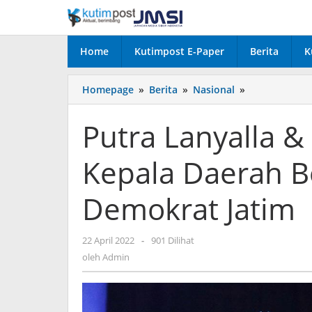
Lewati
ke
konten
Home
Kutimpost E-Paper
Berita
K
Putra
Homepage
»
Berita
»
Nasional
»
Lanyalla
&
Putra Lanyalla &
Khofifah
hingga
Kepala Daerah 
10
Kepala
Daerah
Demokrat Jatim
Bergabung
dengan
Demokrat
oleh
22 April 2022
-
901 Dilihat
Jatim
Admin
oleh
Admin