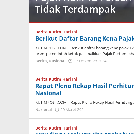
Tidak Terdampak
Berita
,
Nasional
Berita Kutim Hari Ini
Berikut Daftar Barang Kena Paja
17
KUTIMPOST.COM – Berikut daftar barang kena pajak 12 p
Desember
resmi pemerintah ketok palu naikkan Pajak Pertambaha
2024
oleh
oleh
Berita
,
Nasional
17 Desember 2024
Admin
Admin
Berita Kutim Hari Ini
Rapat Pleno Rekap Hasil Perhitu
Nasional
KUTIMPOST.COM – Rapat Pleno Rekap Hasil Perhitungan
oleh
Nasional
20 Maret 2024
Admin
Berita Kutim Hari Ini