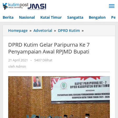
Lewati
ke
konten
Berita
Nasional
Kutai Timur
Sangatta
Bengalon
Pen
DPRD
Homepage
»
Advetorial
»
DPRD Kutim
»
Kutim
Gelar
DPRD Kutim Gelar Paripurna Ke 7
Paripurna
Penyampaian Awal RPJMD Bupati
Ke
7
oleh
21 April 2021
-
5407 Dilihat
Penyampaian
Admin
oleh
Admin
Awal
RPJMD
Bupati