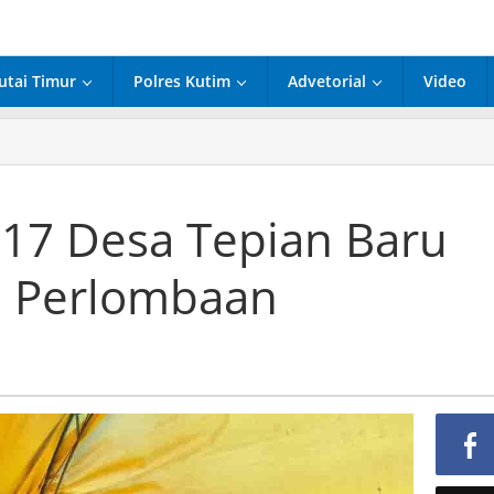
utai Timur
Polres Kutim
Advetorial
Video
n
17 Desa Tepian Baru
i Perlombaan
ai
baan