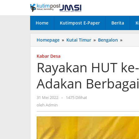
Lewati
ke
konten
Home
Kutimpost E-Paper
Berita
K
Rayaka
Homepage
»
Kutai Timur
»
Bengalon
»
HUT
ke-
Kabar Desa
17
Rayakan HUT ke-
Desa
Tepian
Adakan Berbaga
Baru
Adakan
Berbag
oleh
31 Mei 2022
-
1475 Dilihat
Perlom
Admin
oleh
Admin