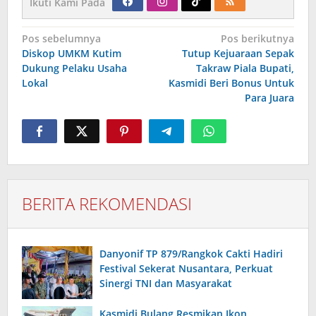
Ikuti Kami Pada
Navigasi
Pos sebelumnya
Pos berikutnya
pos
Diskop UMKM Kutim
Tutup Kejuaraan Sepak
Dukung Pelaku Usaha
Takraw Piala Bupati,
Lokal
Kasmidi Beri Bonus Untuk
Para Juara
BERITA REKOMENDASI
Danyonif TP 879/Rangkok Cakti Hadiri
Festival Sekerat Nusantara, Perkuat
Sinergi TNI dan Masyarakat
Kasmidi Bulang Resmikan Ikon