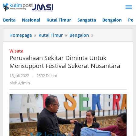
Lewati
ke
konten
Berita
Nasional
Kutai Timur
Sangatta
Bengalon
Pen
Perusahaan
Homepage
»
Kutai Timur
»
Bengalon
»
Sekitar
Diminta
Wisata
Untuk
Perusahaan Sekitar Diminta Untuk
Mensupport
Mensupport Festival Sekerat Nusantara
Festival
Sekerat
oleh
18 Juli 2022
-
2592 Dilihat
Nusantara
Admin
oleh
Admin