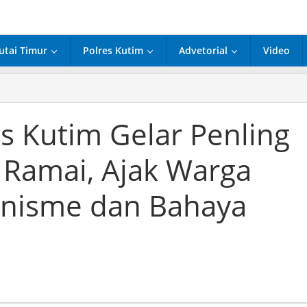
utai Timur
Polres Kutim
Advetorial
Video
mas
res
s Kutim Gelar Penling
im
ar
k Ramai, Ajak Warga
ling
umlah
nisme dan Bahaya
k
ai,
k
ga
padai
manisme
aya