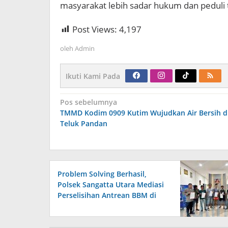
masyarakat lebih sadar hukum dan peduli 
Post Views:
4,197
oleh
Admin
Ikuti Kami Pada
Navigasi
Pos sebelumnya
pos
TMMD Kodim 0909 Kutim Wujudkan Air Bersih d
Teluk Pandan
Problem Solving Berhasil,
Polsek Sangatta Utara Mediasi
Perselisihan Antrean BBM di
SPBU Berakhir Damai