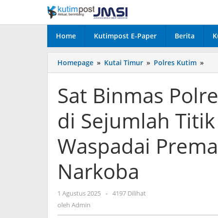
Lewati
ke
konten
Home
Kutimpost E-Paper
Berita
K
Sat
Homepage
»
Kutai Timur
»
Polres Kutim
»
Bin
Pol
Sat Binmas Polre
Kut
Gel
di Sejumlah Titi
Pen
di
Sej
Waspadai Prema
Titi
Ram
Narkoba
Aja
War
Was
oleh
1 Agustus 2025
-
4197 Dilihat
Pre
Admin
oleh
Admin
dan
Bah