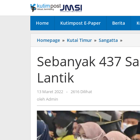
Lewati
ke
konten
Home
Kutimpost E-Paper
Berita
K
Sebany
Homepage
»
Kutai Timur
»
Sangatta
»
437
Santri
Sebanyak 437 San
Sangatt
Selatan
Lantik
di
Lantik
oleh
13 Maret 2022
-
2616 Dilihat
Admin
oleh
Admin