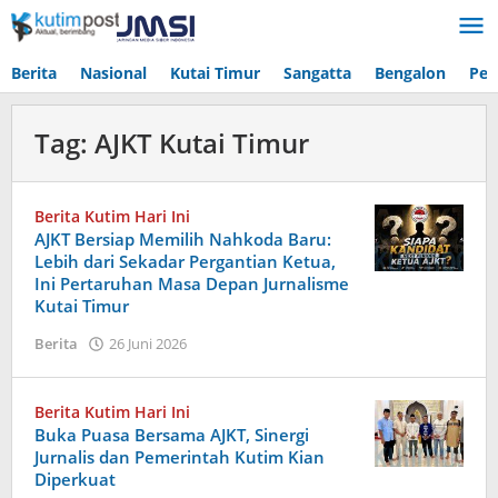
Lewati
ke
konten
Berita
Nasional
Kutai Timur
Sangatta
Bengalon
Pen
Tag:
AJKT Kutai Timur
Berita Kutim Hari Ini
AJKT Bersiap Memilih Nahkoda Baru:
Lebih dari Sekadar Pergantian Ketua,
Ini Pertaruhan Masa Depan Jurnalisme
Kutai Timur
oleh
Berita
26 Juni 2026
Admin
Berita Kutim Hari Ini
Buka Puasa Bersama AJKT, Sinergi
Jurnalis dan Pemerintah Kutim Kian
Diperkuat