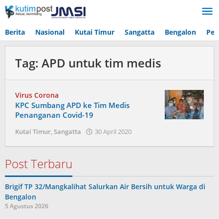
Lewati
ke
konten
Berita
Nasional
Kutai Timur
Sangatta
Bengalon
Pen
Tag:
APD untuk tim medis
Virus Corona
KPC Sumbang APD ke Tim Medis
Penanganan Covid-19
oleh
Kutai Timur
,
Sangatta
30 April 2020
Admin
Post Terbaru
Brigif TP 32/Mangkalihat Salurkan Air Bersih untuk Warga di
Bengalon
5 Agustus 2026