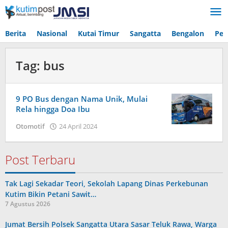
Lewati
ke
konten
Berita
Nasional
Kutai Timur
Sangatta
Bengalon
Pen
Tag:
bus
9 PO Bus dengan Nama Unik, Mulai
Rela hingga Doa Ibu
oleh
Otomotif
24 April 2024
admin
Post Terbaru
Tak Lagi Sekadar Teori, Sekolah Lapang Dinas Perkebunan
Kutim Bikin Petani Sawit…
7 Agustus 2026
Jumat Bersih Polsek Sangatta Utara Sasar Teluk Rawa, Warga