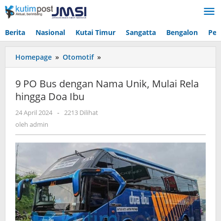
Lewati
ke
konten
Berita
Nasional
Kutai Timur
Sangatta
Bengalon
Pen
9
Homepage
»
Otomotif
»
PO
Bus
9 PO Bus dengan Nama Unik, Mulai Rela
dengan
hingga Doa Ibu
Nama
Unik,
oleh
24 April 2024
-
2213 Dilihat
Mulai
admin
oleh
admin
Rela
hingga
Doa
Ibu