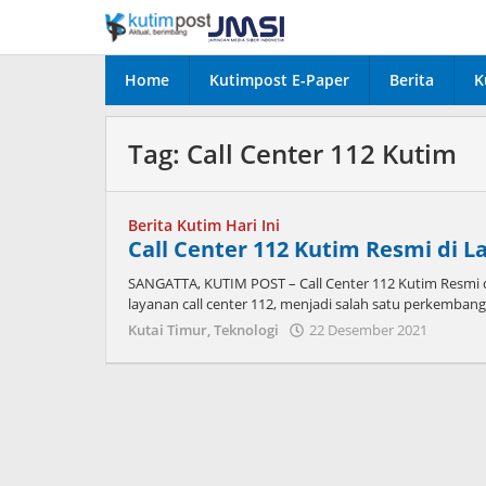
Lewati
ke
konten
Home
Kutimpost E-Paper
Berita
K
Tag:
Call Center 112 Kutim
Berita Kutim Hari Ini
Call Center 112 Kutim Resmi di L
SANGATTA, KUTIM POST – Call Center 112 Kutim Resmi d
layanan call center 112, menjadi salah satu perkemban
oleh
Kutai Timur
,
Teknologi
22 Desember 2021
Admin