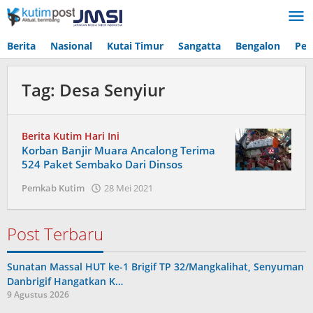
Lewati
ke
konten
Berita
Nasional
Kutai Timur
Sangatta
Bengalon
Pen
Tag:
Desa Senyiur
Berita Kutim Hari Ini
Korban Banjir Muara Ancalong Terima
524 Paket Sembako Dari Dinsos
oleh
Pemkab Kutim
28 Mei 2021
Admin
Post Terbaru
Sunatan Massal HUT ke-1 Brigif TP 32/Mangkalihat, Senyuman
Danbrigif Hangatkan K…
9 Agustus 2026