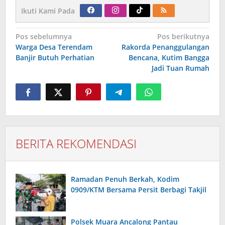
Ikuti Kami Pada
Navigasi
Pos sebelumnya
Pos berikutnya
pos
Warga Desa Terendam
Rakorda Penanggulangan
Banjir Butuh Perhatian
Bencana, Kutim Bangga
Jadi Tuan Rumah
BERITA REKOMENDASI
Ramadan Penuh Berkah, Kodim
0909/KTM Bersama Persit Berbagi Takjil
Polsek Muara Ancalong Pantau