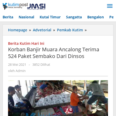
Lewati
ke
konten
Berita
Nasional
Kutai Timur
Sangatta
Bengalon
Pen
Korban
Homepage
»
Advetorial
»
Pemkab Kutim
»
Banjir
Muara
Berita Kutim Hari Ini
Ancalong
Korban Banjir Muara Ancalong Terima
Terima
524 Paket Sembako Dari Dinsos
524
Paket
oleh
28 Mei 2021
-
3852 Dilihat
Sembako
Admin
oleh
Admin
Dari
Dinsos