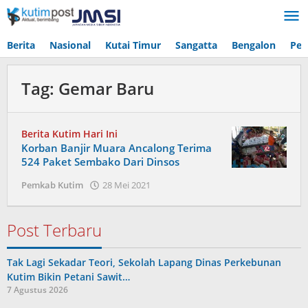
Lewati
ke
konten
Berita
Nasional
Kutai Timur
Sangatta
Bengalon
Pen
Tag:
Gemar Baru
Berita Kutim Hari Ini
Korban Banjir Muara Ancalong Terima
524 Paket Sembako Dari Dinsos
oleh
Pemkab Kutim
28 Mei 2021
Admin
Post Terbaru
Tak Lagi Sekadar Teori, Sekolah Lapang Dinas Perkebunan
Kutim Bikin Petani Sawit…
7 Agustus 2026