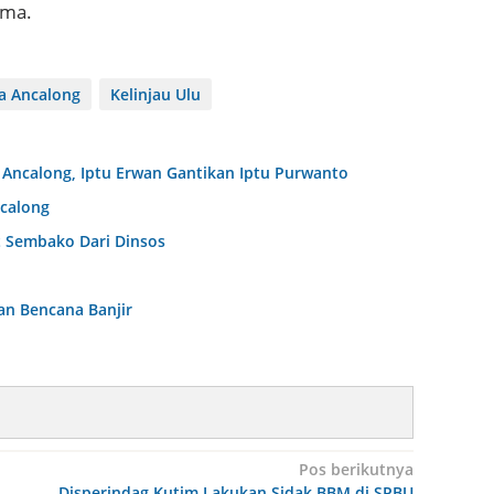
ama.
a Ancalong
Kelinjau Ulu
 Ancalong, Iptu Erwan Gantikan Iptu Purwanto
calong
t Sembako Dari Dinsos
an Bencana Banjir
Pos berikutnya
Disperindag Kutim Lakukan Sidak BBM di SPBU