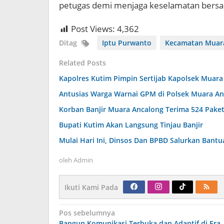
petugas demi menjaga keselamatan bers
Post Views:
4,362
Ditag
Iptu Purwanto
Kecamatan Muar
Related Posts
Kapolres Kutim Pimpin Sertijab Kapolsek Muara
Antusias Warga Warnai GPM di Polsek Muara An
Korban Banjir Muara Ancalong Terima 524 Pake
Bupati Kutim Akan Langsung Tinjau Banjir
Mulai Hari Ini, Dinsos Dan BPBD Salurkan Bantu
oleh
Admin
Ikuti Kami Pada
Navigasi
Pos sebelumnya
pos
Bangun Komunikasi Terbuka dan Adaptif di Era