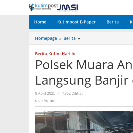
Lewati
ke
konten
Home
Kutimpost E-Paper
Berita
K
Polsek
Homepage
»
Berita
»
Muara
Ancalong
Berita Kutim Hari Ini
Pantau
Polsek Muara An
Langsung
Banjir
Langsung Banjir
dan
Salurkan
Bantuan
oleh
8 April 2025
-
4362 Dilihat
Admin
oleh
Admin