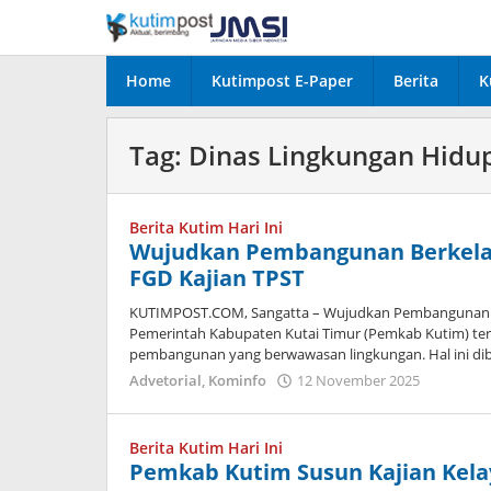
Lewati
ke
konten
Home
Kutimpost E-Paper
Berita
K
Tag:
Dinas Lingkungan Hidu
Berita Kutim Hari Ini
Wujudkan Pembangunan Berkela
FGD Kajian TPST
KUTIMPOST.COM, Sangatta – Wujudkan Pembangunan B
Pemerintah Kabupaten Kutai Timur (Pemkab Kutim) 
pembangunan yang berwawasan lingkungan. Hal ini di
oleh
Advetorial
,
Kominfo
12 November 2025
Admin
Berita Kutim Hari Ini
Pemkab Kutim Susun Kajian Kel