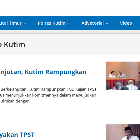
utai Timur
Polres Kutim
Advetorial
Video
p Kutim
njutan, Kutim Rampungkan
erkelanjutan, Kutim Rampungkan FGD Kajian TPST.
terus menunjukkan komitmennya dalam mewujudkan
buktikan dengan
ayakan TPST