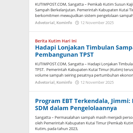
KUTIMPOST.COM, Sangatta – Pemkab Kutim Susun Kaji
Sampah Berkelanjutan. Pemerintah Kabupaten Kutai Ti
berkomitmen mewujudkan sistem pengelolaan sampah
oleh
Advetorial
,
Kominfo
12 November 2025
Admin
Berita Kutim Hari Ini
Hadapi Lonjakan Timbulan Sampa
Pembangunan TPST
KUTIMPOST.COM, Sangatta – Hadapi Lonjakan Timbula
TPST. Pemerintah Kabupaten Kutai Timur (Kutim) teru
volume sampah seiring pesatnya pertumbuhan ekono
oleh
Advetorial
,
Kominfo
12 November 2025
Admin
Program EBT Terkendala, Jimmi: 
SDM dalam Pengelolaannya
Sangatta – Permasalahan sampah masih menjadi persoal
oleh Pemerintah Kabupaten Kutai Timur (Pemkab Kutim
Kutim, pada tahun 2023,