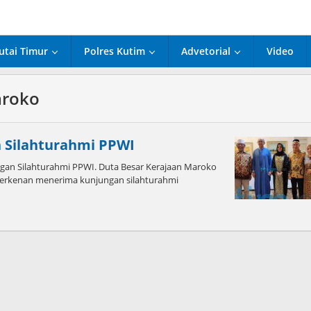
utai Timur
Polres Kutim
Advetorial
Video
aroko
 Silahturahmi PPWI
gan Silahturahmi PPWI. Duta Besar Kerajaan Maroko
 berkenan menerima kunjungan silahturahmi