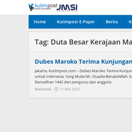
Lewati
ke
konten
Home
Kutimpost E-Paper
Berita
K
Tag:
Duta Besar Kerajaan M
Dubes Maroko Terima Kunjungan
Jakarta, Kutimpost.com – Dubes Maroko Terima Kunjun
untuk Indonesia, Yang Mulia Mr. Ouadia Benabdellah,
Ramadhan 1442 dari pengurus dan anggota
oleh
Nasional
11 Mei 2021
Admin