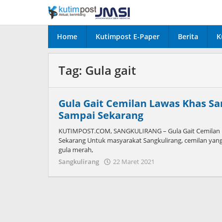
Lewati
ke
konten
Home
Kutimpost E-Paper
Berita
K
Tag:
Gula gait
Gula Gait Cemilan Lawas Khas Sa
Sampai Sekarang
KUTIMPOST.COM, SANGKULIRANG – Gula Gait Cemilan La
Sekarang Untuk masyarakat Sangkulirang, cemilan yang s
gula merah,
oleh
Sangkulirang
22 Maret 2021
Admin