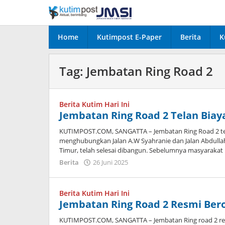
Lewati
ke
konten
Home
Kutimpost E-Paper
Berita
K
Tag:
Jembatan Ring Road 2
Berita Kutim Hari Ini
Jembatan Ring Road 2 Telan Biaya
KUTIMPOST.COM, SANGATTA – Jembatan Ring Road 2 tela
menghubungkan Jalan A.W Syahranie dan Jalan Abdulla
Timur, telah selesai dibangun. Sebelumnya masyarakat
oleh
Berita
26 Juni 2025
Admin
Berita Kutim Hari Ini
Jembatan Ring Road 2 Resmi Ber
KUTIMPOST.COM, SANGATTA – Jembatan Ring road 2 re