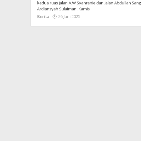
kedua ruas Jalan A.W Syahranie dan Jalan Abdullah Sang
Ardiansyah Sulaiman. Kamis
oleh
Berita
26 Juni 2025
Admin