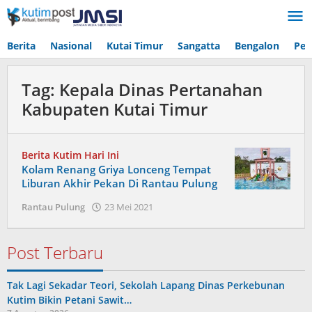
Lewati
ke
konten
Berita
Nasional
Kutai Timur
Sangatta
Bengalon
Pen
Tag:
Kepala Dinas Pertanahan
Kabupaten Kutai Timur
Berita Kutim Hari Ini
Kolam Renang Griya Lonceng Tempat
Liburan Akhir Pekan Di Rantau Pulung
oleh
Rantau Pulung
23 Mei 2021
Admin
Post Terbaru
Tak Lagi Sekadar Teori, Sekolah Lapang Dinas Perkebunan
Kutim Bikin Petani Sawit…